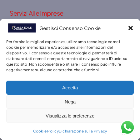
Servizi Alle Imprese
Contrattazione Collettiva
Gestisci Consenso Cookie
Tabelle Paga
Per fornire le migliori esperienze, utilizziamo tecnologie come i
cookie per memorizzare e/o accedere alle informazioni del
Aliquote Contributive
dispositivo. Il consenso a queste tecnologie ci permetterà di
elaborare dati come il comportamento di navigazione o ID unici su
questo sito. Non acconsentire o ritirare il consenso può influire
Norme E Adempimenti
negativamente su alcune caratteristiche e funzioni.
Accetta
Servizi Ai Lavoratori
Nega
Prestazioni Contrattuali
Visualizza le preferenze
Prestazioni Extra Contrattuali
Cookie Policy
Dichiarazione sulla Privacy