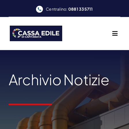
Skip
Centralino:
0881 335711
to
content
Archivio Notizie